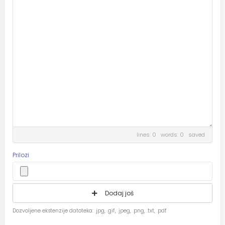
lines: 0 words: 0
saved
Prilozi
Dodaj još
Dozvoljene ekstenzije datoteka: .jpg, .gif, .jpeg, .png, .txt, .pdf