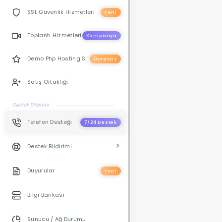
SSL Güvenlik Hizmetleri
Yeni
Toplantı Hizmetleri
Kampanya
Demo Php Hosting S.
Ücretsiz
Satış Ortaklığı
Destek Bildirimi
Telefon Desteği
7/24 Destek
Destek Bildirimi
Duyurular
Yeni
Bilgi Bankası
Sunucu / Ağ Durumu