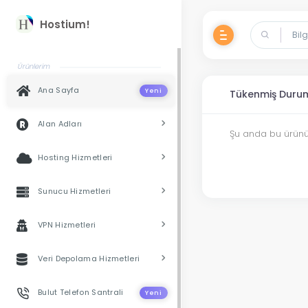
Hostium!
Ürünlerim
Ana Sayfa
Yeni
Tükenmiş Duru
Alan Adları
Şu anda bu ürünün
Hosting Hizmetleri
Sunucu Hizmetleri
VPN Hizmetleri
Veri Depolama Hizmetleri
Bulut Telefon Santrali
Yeni