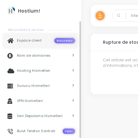
Hostium!
Mes produits & services
Espace client
Nouveau
Rupture de sto
Nom de domaines
Cet article est 
d'informations, n
Hosting Hizmetleri
Sunucu Hizmetleri
VPN Hizmetleri
Veri Depolama Hizmetleri
Bulut Telefon Santrali
Yeni