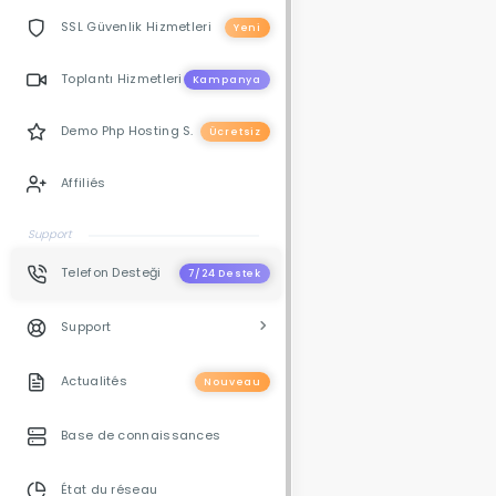
SSL Güvenlik Hizmetleri
Yeni
Toplantı Hizmetleri
Kampanya
Demo Php Hosting S.
Ücretsiz
Affiliés
Support
Telefon Desteği
7/24 Destek
Support
Actualités
Nouveau
Base de connaissances
État du réseau