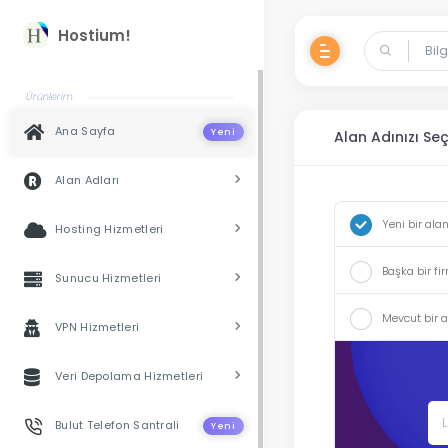
Hostium!
Ürünlerim
Ana Sayfa
Yeni
Alan Adınızı Seçi
Alan Adları
Yeni bir ala
Hosting Hizmetleri
Başka bir fi
Sunucu Hizmetleri
Mevcut bir 
VPN Hizmetleri
Veri Depolama Hizmetleri
Bulut Telefon Santrali
Yeni