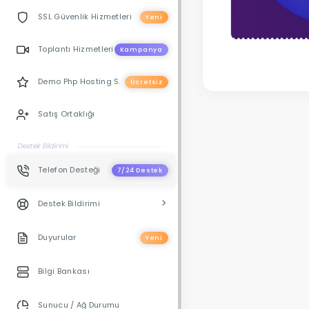
SSL Güvenlik Hizmetleri
Yeni
Toplantı Hizmetleri
Kampanya
Demo Php Hosting S.
Ücretsiz
Satış Ortaklığı
Destek Bildirimi
Telefon Desteği
7/24 Destek
Destek Bildirimi
Duyurular
Yeni
Bilgi Bankası
Sunucu / Ağ Durumu