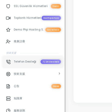
SSL Güvenlik Hizmetleri
Yeni
Toplantı Hizmetleri
Kampanya
Demo Php Hosting S.
Ücretsiz
推廣註冊
技術支援
Telefon Desteği
7/24 Destek
技術支援
公告
New
知識庫
服務狀態