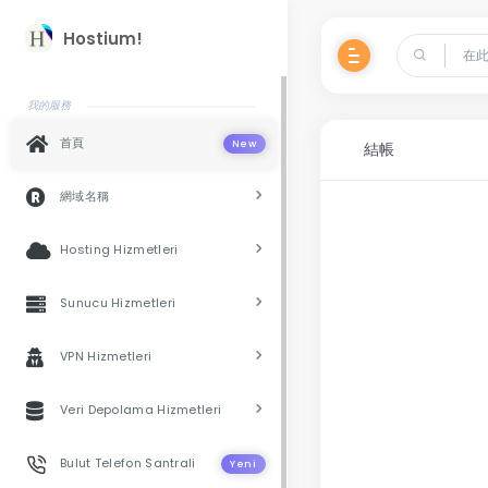
Hostium!
我的服務
首頁
New
結帳
網域名稱
Hosting Hizmetleri
Sunucu Hizmetleri
VPN Hizmetleri
Veri Depolama Hizmetleri
Bulut Telefon Santrali
Yeni