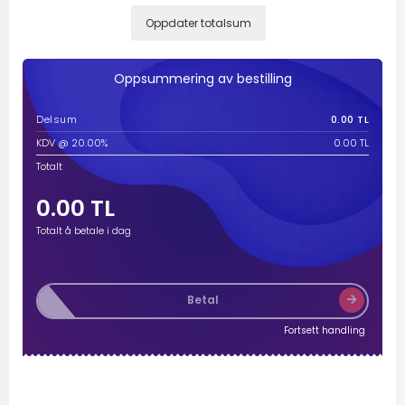
Oppdater totalsum
Oppsummering av bestilling
Delsum
0.00 TL
KDV @ 20.00%
0.00 TL
Totalt
0.00 TL
Totalt å betale i dag
Betal
Fortsett handling