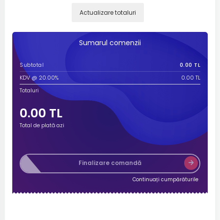
Actualizare totaluri
Sumarul comenzii
Subtotal
0.00 TL
KDV @ 20.00%
0.00 TL
Totaluri
0.00 TL
Total de plată azi
Finalizare comandă
Continuați cumpărăturile