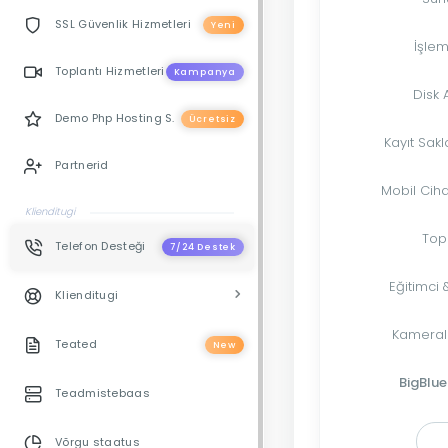
SSL Güvenlik Hizmetleri
Yeni
İşlem
Toplantı Hizmetleri
Kampanya
Disk 
Demo Php Hosting S.
Ücretsiz
Kayıt Sak
Partnerid
Mobil Cih
Klienditugi
Top
Telefon Desteği
7/24 Destek
Eğitimci 
Klienditugi
Kameralı
Teated
New
BigBlue
Teadmistebaas
Võrgu staatus