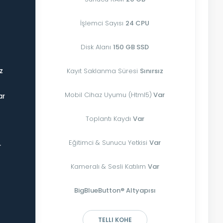
İşlemci Sayısı
24 CPU
Disk Alanı
150 GB SSD
ız
Kayıt Saklanma Süresi
Sınırsız
Mobil Cihaz Uyumu (Html5)
Var
ar
Toplantı Kaydı
Var
Eğitimci & Sunucu Yetkisi
Var
r
Kameralı & Sesli Katılım
Var
BigBlueButton® Altyapısı
TELLI KOHE