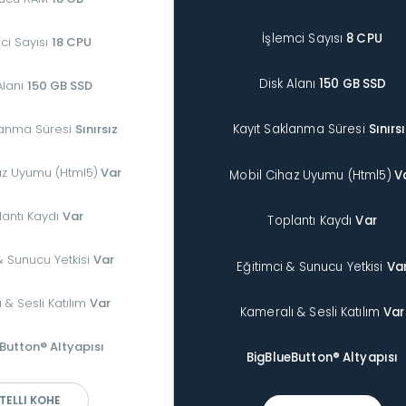
İşlemci Sayısı
8 CPU
ci Sayısı
18 CPU
Disk Alanı
150 GB SSD
Alanı
150 GB SSD
Kayıt Saklanma Süresi
Sınırs
lanma Süresi
Sınırsız
az Uyumu (Html5)
Var
Mobil Cihaz Uyumu (Html5)
V
lantı Kaydı
Var
Toplantı Kaydı
Var
& Sunucu Yetkisi
Var
Eğitimci & Sunucu Yetkisi
Va
 & Sesli Katılım
Var
Kameralı & Sesli Katılım
Var
Button® Altyapısı
BigBlueButton® Altyapısı
TELLI KOHE