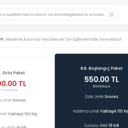
im
Akademik, Kurumsal Veya Bireysel Tüm Eğitimlerinizde Yanınızdayız!
B.B. Başlangıç Paket
B. Orta Paket
550.00 TL
00.00 TL
Kord kuus
Kord kuus
Oda Limiti
Sınırsız
 Limiti
Sınırsız
Katılımcı Limiti
Yaklaşık 110 Ki
imiti
Yaklaşık 150 Kişi
Sunucu RAM
16 GB
ucu RAM
18 GB