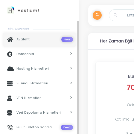
Hostium!
Minu teenused
Avaleht
New
Her Zaman Eğit
Domeenid
Hosting Hizmetleri
B.
Sunucu Hizmetleri
7
VPN Hizmetleri
Oda
Veri Depolama Hizmetleri
Katılımcı L
Bulut Telefon Santrali
Yeni
Sun