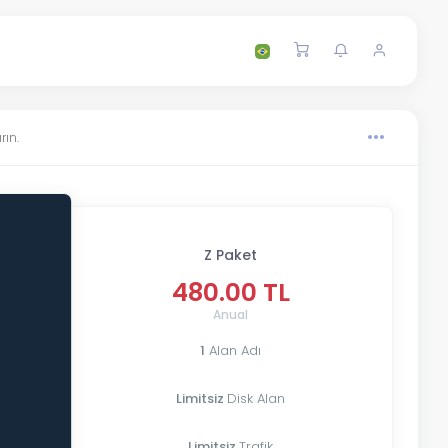
rın.
Z Paket
480.00 TL
Anual
1
Alan Adı
Limitsiz
Disk Alan
Limitsiz
Trafik