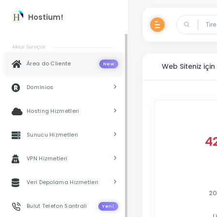
Hostium!
Meus Serviços
Área do Cliente
New
Web Siteniz içi
Domínios
Hosting Hizmetleri
Sunucu Hizmetleri
4
VPN Hizmetleri
Veri Depolama Hizmetleri
20
Bulut Telefon Santrali
Yeni
L