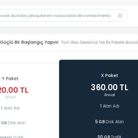
n Güçlü Bir Başlangıç Yapın!
Tüm Web Sitelerinizi Tek Bir Pakette Barındı
X Paket
Y Paket
360.00 TL
20.00 TL
Anual
Anual
1
Alan Adı
1
Alan Adı
5 GB
Disk Alan
 GB
Disk Alan
50 GB
Trafik
imitsiz
Trafik