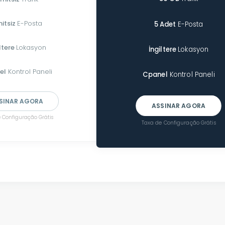
mitsiz
E-Posta
5 Adet
E-Posta
ltere
Lokasyon
İngiltere
Lokasyon
el
Kontrol Paneli
Cpanel
Kontrol Paneli
SINAR AGORA
ASSINAR AGORA
 Configuração Grátis
Taxa de Configuração Grátis