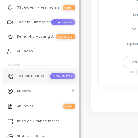
SSL Güvenlik Hizmetleri
Yeni
Li
Toplantı Hizmetleri
Kampanya
İngi
Demo Php Hosting S.
Ücretsiz
Cpan
Afiliados
AS
Suporte
Taxa de
Telefon Desteği
7/24 Destek
Suporte
Anúncios
New
Base de Conhecimento
Status da Rede