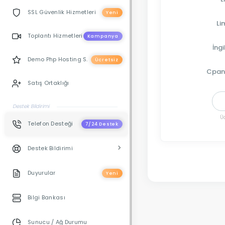
SSL Güvenlik Hizmetleri
Yeni
Li
Toplantı Hizmetleri
Kampanya
İngi
Demo Php Hosting S.
Ücretsiz
Cpan
Satış Ortaklığı
Destek Bildirimi
Ü
Telefon Desteği
7/24 Destek
Destek Bildirimi
Duyurular
Yeni
Bilgi Bankası
Sunucu / Ağ Durumu