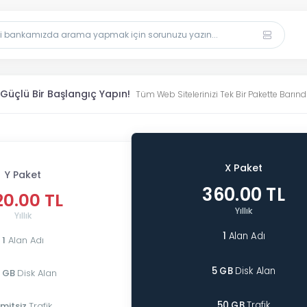
n Güçlü Bir Başlangıç Yapın!
Tüm Web Sitelerinizi Tek Bir Pakette Barındı
X Paket
Y Paket
360.00 TL
20.00 TL
Yıllık
Yıllık
1
Alan Adı
1
Alan Adı
5 GB
Disk Alan
 GB
Disk Alan
50 GB
Trafik
imitsiz
Trafik