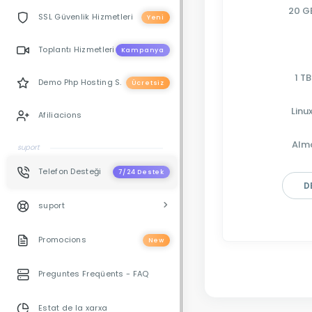
20 G
SSL Güvenlik Hizmetleri
Yeni
Toplantı Hizmetleri
Kampanya
1 TB
Demo Php Hosting S.
Ücretsiz
Linu
Afiliacions
Alm
suport
Telefon Desteği
7/24 Destek
D
suport
Promocions
New
Preguntes Freqüents - FAQ
Estat de la xarxa