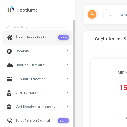
Hostium!
Els meus Serveis
Àrea d'Inici clients
New
Güçlü, Kaliteli & 
Dominis
Hosting Hizmetleri
Mini
Sunucu Hizmetleri
1
VPN Hizmetleri
Veri Depolama Hizmetleri
Bulut Telefon Santrali
Yeni