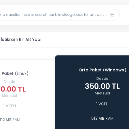
İstikrarlı Bir Alt Yapı
Orta Paket (Windows)
k Paket (Linux)
Desde
Desde
350.00 TL
50.00 TL
Mensual
Mensual
1
VCPU
1
VCPU
512 MB
RAM
512 MB
RAM