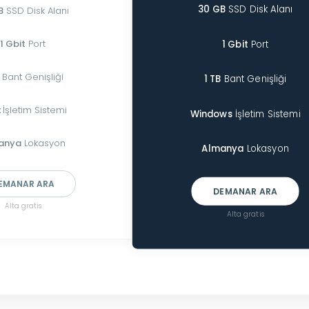
30 GB
SSD Disk Alanı
B
SSD Disk Alanı
1 Gbit
Port
1 Gbit
Port
Bant Genişliği
1 TB
Bant Genişliği
x
İşletim Sistemi
Windows
İşletim Sistemi
anya
Lokasyon
Almanya
Lokasyon
EMANAR ARA
DEMANAR ARA
Alta gratis
Alta gratis