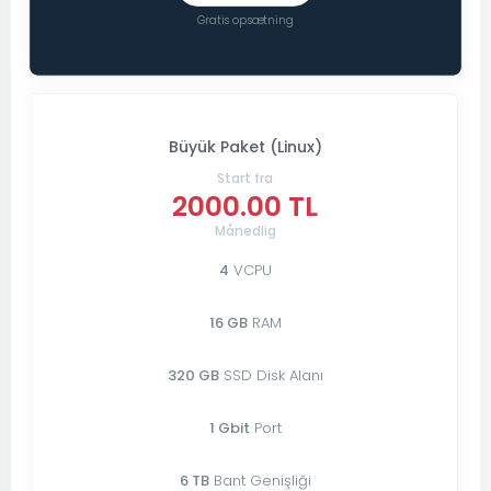
Gratis opsætning
Büyük Paket (Linux)
Start fra
2000.00 TL
Månedlig
4
VCPU
16 GB
RAM
320 GB
SSD Disk Alanı
1 Gbit
Port
6 TB
Bant Genişliği