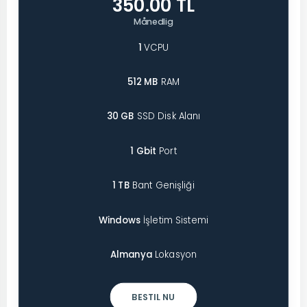
350.00 TL
Månedlig
1
VCPU
512 MB
RAM
30 GB
SSD Disk Alanı
1 Gbit
Port
1 TB
Bant Genişliği
Windows
İşletim Sistemi
Almanya
Lokasyon
BESTIL NU