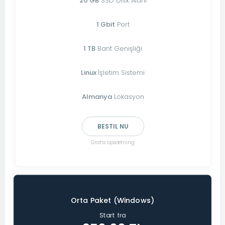
20 GB
SSD Disk Alanı
1 Gbit
Port
1 TB
Bant Genişliği
Linux
İşletim Sistemi
Almanya
Lokasyon
BESTIL NU
Gratis opsætning
Orta Paket (Windows)
Start fra