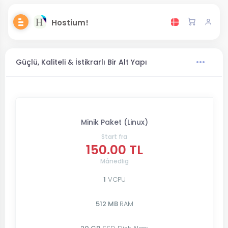
Hostium!
Güçlü, Kaliteli & İstikrarlı Bir Alt Yapı
Minik Paket (Linux)
Start fra
150.00 TL
Månedlig
1
VCPU
512 MB
RAM