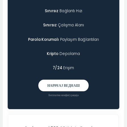
Sınırsız
Bağlantı Hızı
Sınırsız
Çalışma Alanı
Parola Korumalı
Paylaşım Bağlantıları
Kripto
Depolama
7/24
Erişim
НАРАЧАЈ ВЕДНАШ
Бесплатна конфигурација