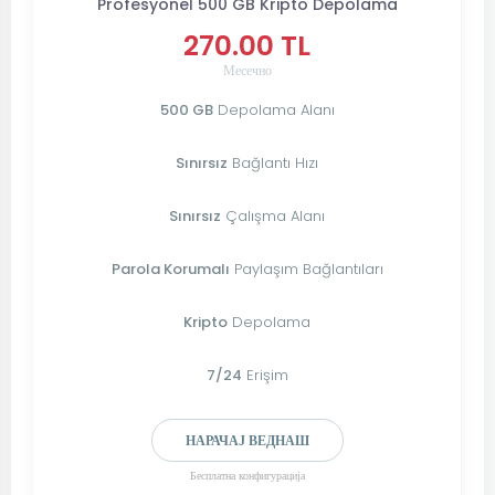
Profesyonel 500 GB Kripto Depolama
270.00 TL
Месечно
500 GB
Depolama Alanı
Sınırsız
Bağlantı Hızı
Sınırsız
Çalışma Alanı
Parola Korumalı
Paylaşım Bağlantıları
Kripto
Depolama
7/24
Erişim
НАРАЧАЈ ВЕДНАШ
Бесплатна конфигурација