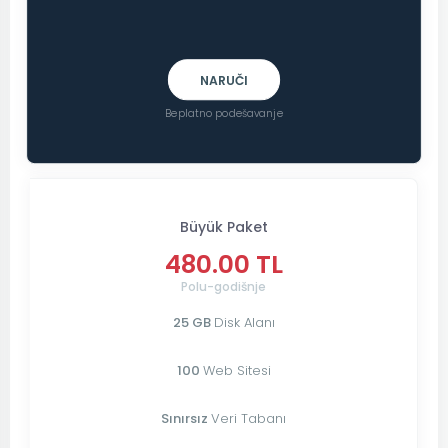
NARUČI
Beplatno podešavanje
Büyük Paket
480.00 TL
Polu-godišnje
25 GB
Disk Alanı
100
Web Sitesi
Sınırsız
Veri Tabanı