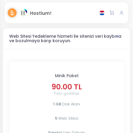
Hostium!
Web Sitesi Yedekleme hizmeti ile sitenizi veri kaybına
ve bozulmaya karşı koruyun.
Minik Paket
90.00 TL
Polu-godišnje
1 GB
Disk Alanı
5
Web Sitesi
Sınırsız
Veri Tabanı