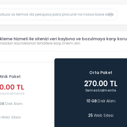
kleme hizmeti ile sitenizi veri kaybına ve bozulmaya karşı koru
mlardan kaynaklanan tehditlere karşı önlem alın.
Orta Paket
Minik Paket
270.00 TL
0.00 TL
Semestralmente
mestralmente
10 GB
Disk Alanı
 GB
Disk Alanı
25
Web Sitesi
5
Web Sitesi