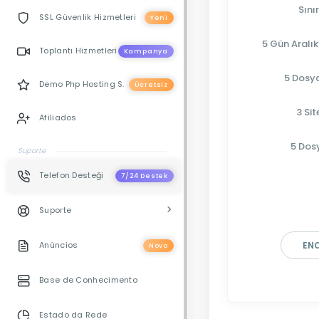
Sını
SSL Güvenlik Hizmetleri
Yeni
5 Gün Aralık
Toplantı Hizmetleri
Kampanya
5 Dosy
Demo Php Hosting S.
Ücretsiz
3 Si
Afiliados
5 Dos
Suporte
Telefon Desteği
7/24 Destek
Suporte
Anúncios
EN
Novo
Base de Conhecimento
Estado da Rede