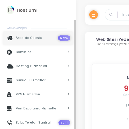
Hostium!
Meus Serviços
Área do Cliente
Novo
Web Sitesi Yede
Kötü amaçlı yazılı
Dominios
Hosting Hizmetleri
Sunucu Hizmetleri
9
VPN Hizmetleri
Se
1
Veri Depolama Hizmetleri
Bulut Telefon Santrali
Yeni