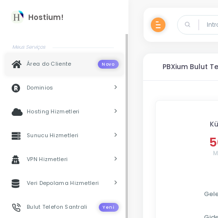
Hostium!
Meus Serviços
Área do Cliente
Novo
PBXium Bulut Te
Dominios
Hosting Hizmetleri
Kü
Sunucu Hizmetleri
5
M
VPN Hizmetleri
Veri Depolama Hizmetleri
Gel
Bulut Telefon Santrali
Yeni
Gid