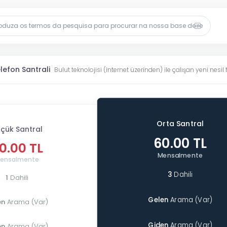
lefon Santrali
Bulut teknolojisi (internet üzerinden) ile çalışan yeni nesil
Orta Santral
çük Santral
60.00 TL
0.00 TL
Mensalmente
ensalmente
3
Dahili
1
Dahili
Gelen
Arama (Var)
en
Arama (Var)
Giden
Arama (Var)
en
Arama (Var)