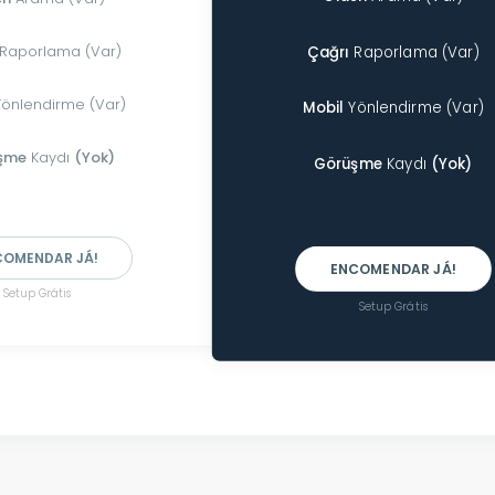
Raporlama (Var)
Çağrı
Raporlama (Var)
önlendirme (Var)
Mobil
Yönlendirme (Var)
şme
Kaydı
(Yok)
Görüşme
Kaydı
(Yok)
COMENDAR JÁ!
ENCOMENDAR JÁ!
Setup Grátis
Setup Grátis