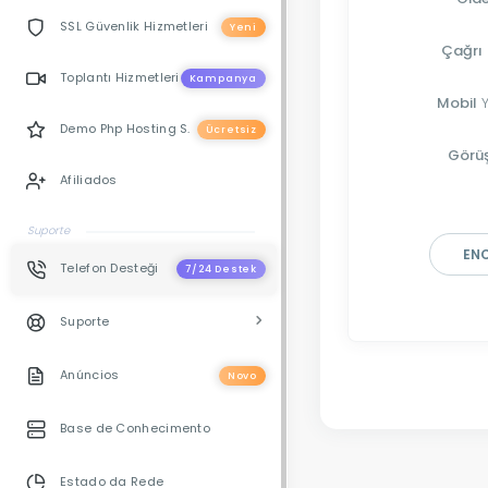
SSL Güvenlik Hizmetleri
Yeni
Çağrı
Toplantı Hizmetleri
Kampanya
Mobil
Y
Demo Php Hosting S.
Ücretsiz
Görü
Afiliados
Suporte
EN
Telefon Desteği
7/24 Destek
Suporte
Anúncios
Novo
Base de Conhecimento
Estado da Rede