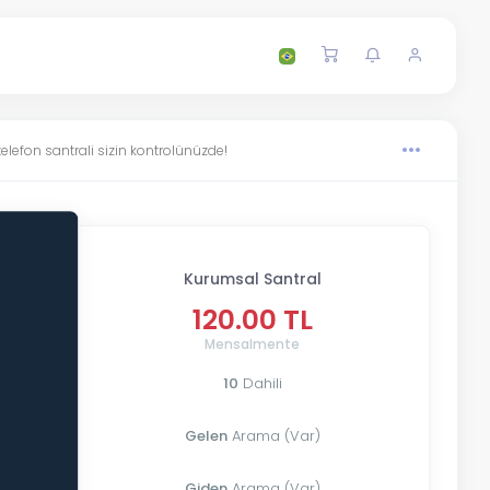
 telefon santrali sizin kontrolünüzde!
Kurumsal Santral
120.00 TL
Mensalmente
10
Dahili
Gelen
Arama (Var)
Giden
Arama (Var)