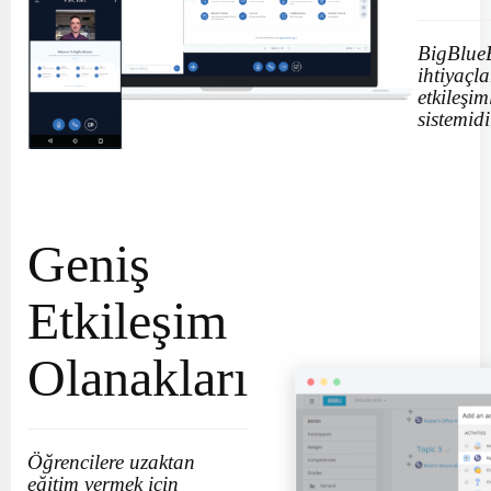
BigBlueB
ihtiyaçla
etkileşim
sistemidi
Geniş
Etkileşim
Olanakları
Öğrencilere uzaktan
eğitim vermek için