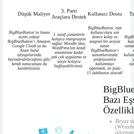
3. Parti
Düşük Maliyet
Kullanıcı Dostu
T
Araçlara Destek
BigBlueButton, tüm
BigBlueButton’ın lisans
kullanıcılara son
3. taraf çözümlerle
ücreti yoktur.
derece kolay ve
BigBl
kolayca entegrasyon
BigBlueButton’ı Amazon,
sezgisel bir arayüz
kay
sağlar. Moodle’dan,
Google Cloud ya da
sunar.
tamam
WordPress’ten kendi
Azure bulut
BigBlueButton’ı
sisteminize kadar
altyapılarında
sunumlarınızda
kullan
pek çok uygulama ve
barındırabileceğiniz gibi,
profesyonelce
siteye kolayca
kendi sunucunuza da
kullanmayı
tu
bağlayabilirsiniz.
kurabilirsiniz.
öğrenmek, en fazla
15 dakikanızı alacak!
BigBlue
Bazı Eş
Özellikl
Beyaz t
(Whitebo
öğretme