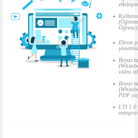
etkileşim
Kullanı
(Öğret
Öğrenci
Ekran p
yönetim
Beyaz t
(Whiteb
video iz
Beyaz t
(Whiteb
PDF ya
LTI 1.0 
entegra