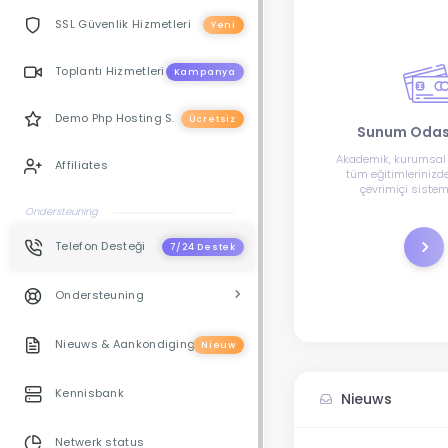
SSL Güvenlik Hizmetleri
Yeni
Toplantı Hizmetleri
Kampanya
Demo Php Hosting S.
Ücretsiz
Sunum Odası
Akademik, kurumsal v
Affiliates
tüm eğitimlerinizde 
çevrimiçi sisteml
yanınızday
Ondersteuning
Regis
Telefon Desteği
7/24 Destek
Ondersteuning
Nieuws & Aankondigingen
Nieuw
Kennisbank
Nieuws
Netwerk status