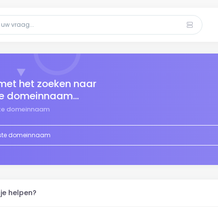
 met het zoeken naar
te domeinnaam...
ste domeinnaam
 je helpen?