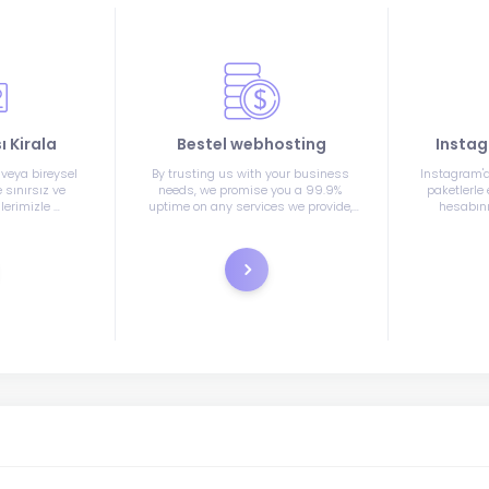
 Kirala
Bestel webhosting
Instag
eya bireysel 
By trusting us with your business 
Instagram'd
sınırsız ve 
needs, we promise you a 99.9% 
paketlerle 
erimizle 
uptime on any services we provide, 
hesabını
ız!
outside of any standard 
maintenance we may provide.
tratie
Bestel