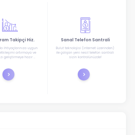
ram Takipçi Hiz.
Sanal Telefon Santrali
a ihtiyaçlarınıza uygun 
Bulut teknolojisi (internet üzerinden) 
etkileşimi artırmaya ve 
ile çalışan yeni nesil telefon santrali 
zı geliştirmeye hazır 
sizin kontrolünüzde!
mısınız?
Nu betalen
Support Tickets