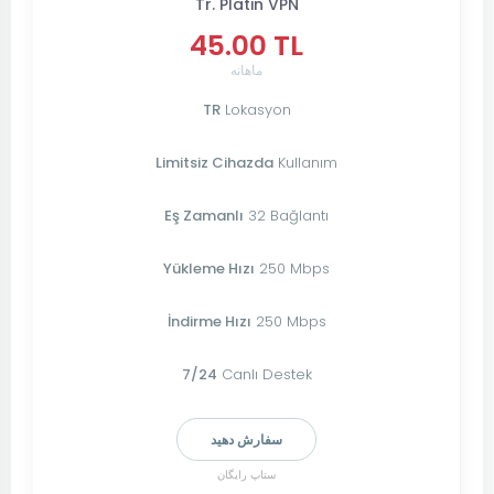
Tr. Platin VPN
45.00 TL
ماهانه
TR
Lokasyon
Limitsiz Cihazda
Kullanım
Eş Zamanlı
32 Bağlantı
Yükleme Hızı
250 Mbps
İndirme Hızı
250 Mbps
7/24
Canlı Destek
سفارش دهید
ستاپ رایگان