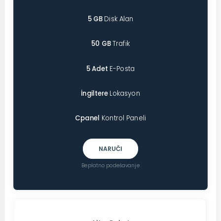
5 GB
Disk Alan
50 GB
Trafik
5 Adet
E-Posta
İngiltere
Lokasyon
Cpanel
Kontrol Paneli
NARUČI
Beplatno podešavanje