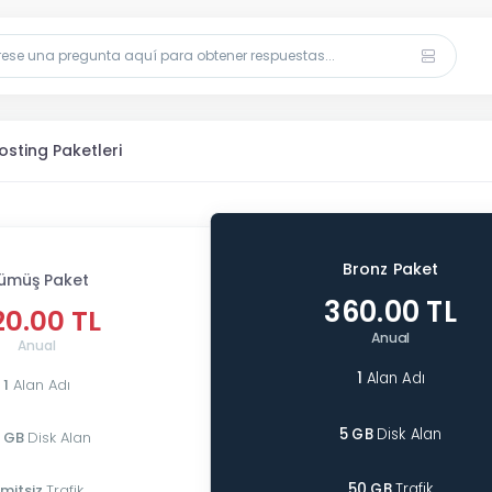
sting Paketleri
Bronz Paket
ümüş Paket
360.00 TL
20.00 TL
Anual
Anual
1
Alan Adı
1
Alan Adı
5 GB
Disk Alan
 GB
Disk Alan
50 GB
Trafik
imitsiz
Trafik