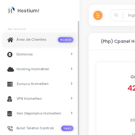
Hostium!
Mis Servicios
Área de Clientes
Nuevo
(Php) Cpanel Ho
Dominios
Hosting Hizmetleri
G
Sunucu Hizmetleri
4
VPN Hizmetleri
Veri Depolama Hizmetleri
20
Bulut Telefon Santrali
Yeni
L