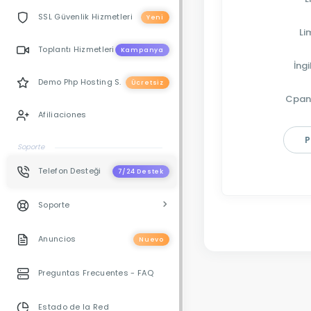
SSL Güvenlik Hizmetleri
Yeni
Li
Toplantı Hizmetleri
Kampanya
İngi
Demo Php Hosting S.
Ücretsiz
Cpan
Afiliaciones
P
Soporte
Telefon Desteği
7/24 Destek
Soporte
Anuncios
Nuevo
Preguntas Frecuentes - FAQ
Estado de la Red