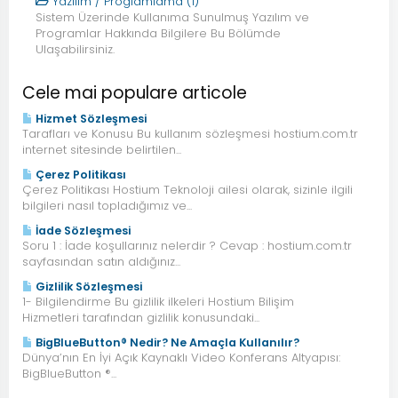
Yazılım / Proglamlama (1)
Sistem Üzerinde Kullanıma Sunulmuş Yazılım ve
Programlar Hakkında Bilgilere Bu Bölümde
Ulaşabilirsiniz.
Cele mai populare articole
Hizmet Sözleşmesi
Tarafları ve Konusu Bu kullanım sözleşmesi hostium.com.tr
internet sitesinde belirtilen...
Çerez Politikası
Çerez Politikası Hostium Teknoloji ailesi olarak, sizinle ilgili
bilgileri nasıl topladığımız ve...
İade Sözleşmesi
Soru 1 : İade koşullarınız nelerdir ? Cevap : hostium.com.tr
sayfasından satın aldığınız...
Gizlilik Sözleşmesi
1- Bilgilendirme Bu gizlilik ilkeleri Hostium Bilişim
Hizmetleri tarafından gizlilik konusundaki...
BigBlueButton® Nedir? Ne Amaçla Kullanılır?
Dünya’nın En İyi Açık Kaynaklı Video Konferans Altyapısı:
BigBlueButton ®...