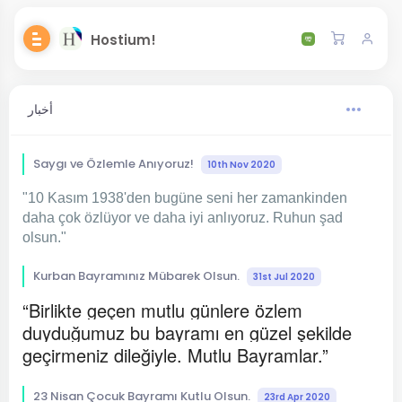
Hostium!
أخبار
Saygı ve Özlemle Anıyoruz!
10th Nov 2020
"10 Kasım 1938'den bugüne seni her zamankinden
daha çok özlüyor ve daha iyi anlıyoruz. Ruhun şad
olsun."
Kurban Bayramınız Mübarek Olsun.
31st Jul 2020
“Birlikte geçen mutlu günlere özlem
duyduğumuz bu bayramı en güzel şekilde
geçirmeniz dileğiyle. Mutlu Bayramlar.”
23 Nisan Çocuk Bayramı Kutlu Olsun.
23rd Apr 2020