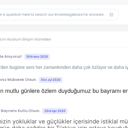
 from Hostium Bilişim Hizmetleri
le Anıyoruz!
10th Nov 2020
den bugüne seni her zamankinden daha çok özlüyor ve daha iyi
nız Mübarek Olsun.
31st Jul 2020
çen mutlu günlere özlem duyduğumuz bu bayramı en g
 Bayramı Kutlu Olsun.
23rd Apr 2020
mizin yokluklar ve güçlükler içerisinde istiklal 