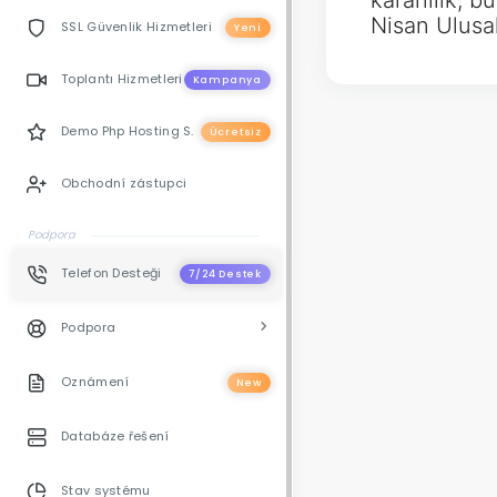
kararlılık,
Nisan Ulusa
SSL Güvenlik Hizmetleri
Yeni
Toplantı Hizmetleri
Kampanya
Demo Php Hosting S.
Ücretsiz
Obchodní zástupci
Podpora
Telefon Desteği
7/24 Destek
Podpora
Oznámení
New
Databáze řešení
Stav systému