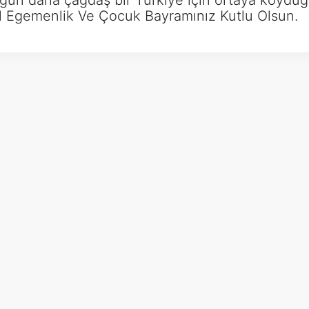
 bugün daha çağdaş bir Türkiye için ortaya koyd
l Egemenlik Ve Çocuk Bayramınız Kutlu Olsun.