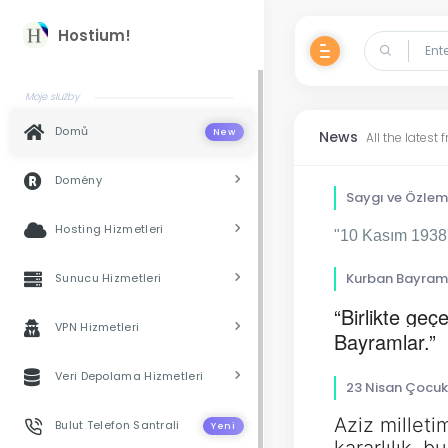
Hostium!
Moje služby
Domů
New
News
All the latest
Domény
Saygı ve Özlem
Hosting Hizmetleri
"10 Kasım 1938'
Kurban Bayramı
Sunucu Hizmetleri
“Birlikte ge
VPN Hizmetleri
Bayramlar.”
Veri Depolama Hizmetleri
23 Nisan Çocuk
Aziz milleti
Bulut Telefon Santrali
Yeni