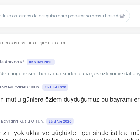
 notícias Hostium Bilişim Hizmetleri
le Anıyoruz!
10th Nov 2020
den bugüne seni her zamankinden daha çok özlüyor ve daha iyi
nız Mübarek Olsun.
31st Jul 2020
çen mutlu günlere özlem duyduğumuz bu bayramı en g
 Bayramı Kutlu Olsun.
23rd Abr 2020
mizin yokluklar ve güçlükler içerisinde istiklal 