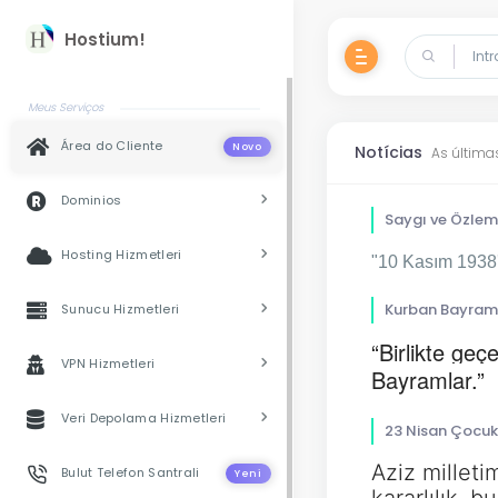
Hostium!
Meus Serviços
Área do Cliente
Novo
Notícias
As últimas
Dominios
Saygı ve Özlem
Hosting Hizmetleri
"10 Kasım 1938'
Kurban Bayramı
Sunucu Hizmetleri
“Birlikte ge
VPN Hizmetleri
Bayramlar.”
Veri Depolama Hizmetleri
23 Nisan Çocuk
Aziz milleti
Bulut Telefon Santrali
Yeni