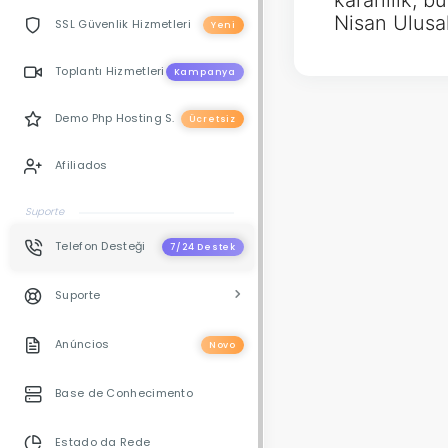
kararlılık,
Nisan Ulusa
SSL Güvenlik Hizmetleri
Yeni
Toplantı Hizmetleri
Kampanya
Demo Php Hosting S.
Ücretsiz
Afiliados
Suporte
Telefon Desteği
7/24 Destek
Suporte
Anúncios
Novo
Base de Conhecimento
Estado da Rede