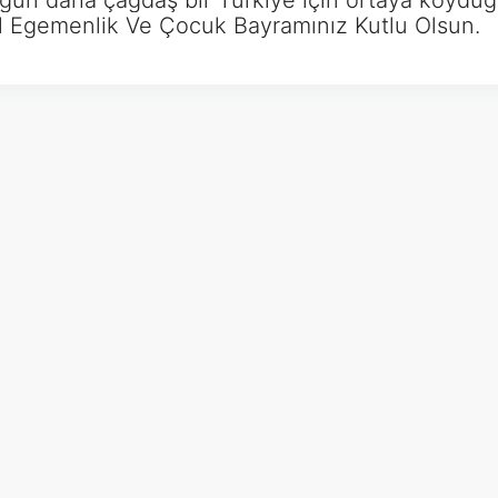
 bugün daha çağdaş bir Türkiye için ortaya koyd
l Egemenlik Ve Çocuk Bayramınız Kutlu Olsun.