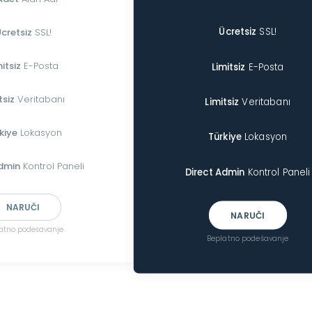
Ücretsiz
SSL!
cretsiz
SSL!
mitsiz
E-Posta
Limitsiz
E-Posta
tsiz
Veritabanı
Limitsiz
Veritabanı
kiye
Lokasyon
Türkiye
Lokasyon
Admin
Kontrol Paneli
Direct Admin
Kontrol Paneli
NARUČI
NARUČI
atno podešavanje
Beplatno podešavanje