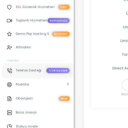
SSL Güvenlik Hizmetleri
Yeni
Ü
Toplantı Hizmetleri
Kampanya
Li
Demo Php Hosting S.
Ücretsiz
Limi
Affiliates
Tür
Podrška
Direct 
Telefon Desteği
7/24 Destek
Podrška
Bepl
Obavijesti
New
Baza znanja
Status mreže