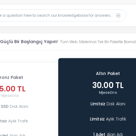
n Güçlü Bir Başlangıç Yapın!
Tüm Web Sitelerinizi Tek Bir Pakette Barındı
Altın Paket
ronz Paket
30.00 TL
5.00 TL
Mjesečno
Mjesečno
Limitsiz
Disk Alanı
 SSD
Disk Alanı
Limitsiz
Aylık Trafik
tsiz
Aylık Trafik
1 Adet
Alan Adı
Adet
Alan Adı