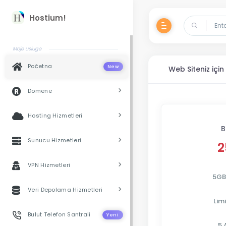
Hostium!
Moje usluge
Početna
New
Web Siteniz içi
Domene
Hosting Hizmetleri
B
Sunucu Hizmetleri
2
VPN Hizmetleri
5GB
Veri Depolama Hizmetleri
Limi
Bulut Telefon Santrali
Yeni
5 