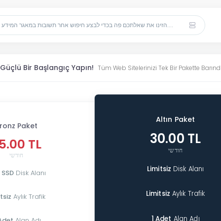
n Güçlü Bir Başlangıç Yapın!
Tüm Web Sitelerinizi Tek Bir Pakette Barındı
Altın Paket
ronz Paket
30.00 TL
5.00 TL
חודשי
חודשי
Limitsiz
Disk Alanı
 SSD
Disk Alanı
Limitsiz
Aylık Trafik
tsiz
Aylık Trafik
1 Adet
Alan Adı
Adet
Alan Adı