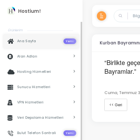
Hostium!
Ürünlerim
Ana Sayfa
Yeni
Kurban Bayramını
Alan Adları
“Birlikte ge
Bayramlar.”
Hosting Hizmetleri
Sunucu Hizmetleri
Cuma, Temmuz 3
VPN Hizmetleri
<< Geri
Veri Depolama Hizmetleri
Bulut Telefon Santrali
Yeni