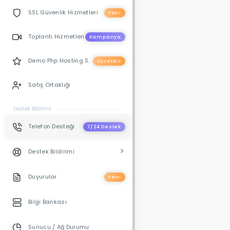
SSL Güvenlik Hizmetleri
Yeni
Toplantı Hizmetleri
Kampanya
Demo Php Hosting S.
Ücretsiz
Satış Ortaklığı
Destek Bildirimi
Telefon Desteği
7/24 Destek
Destek Bildirimi
Duyurular
Yeni
Bilgi Bankası
Sunucu / Ağ Durumu